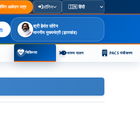
िंग आवेदन पत्र
लॉगिन
श्री हेमंत सोरेन
in
माननीय मुख्यमंत्री (झारखंड)
चिकित्सा
मत्स्य पालन
PACS पंजीकरण