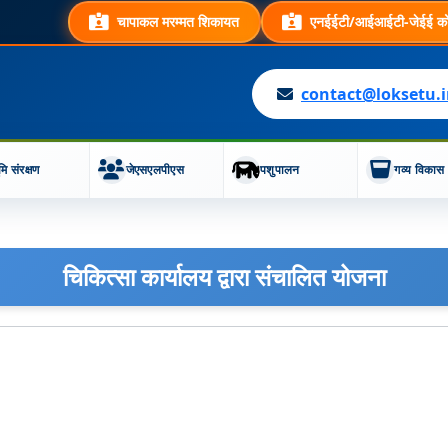
चापाकल मरम्मत शिकायत
एनईईटी/आईआईटी-जेईई कोच
contact@loksetu.
मि संरक्षण
जेएसएलपीएस
पशुपालन
गव्य विकास
चिकित्सा कार्यालय द्वारा संचालित योजना