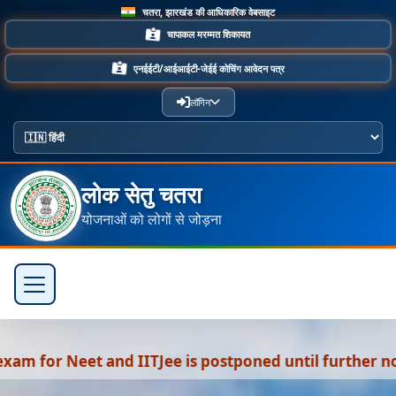
चतरा, झारखंड की आधिकारिक वेबसाइट
चापाकल मरम्मत शिकायत
एनईईटी/आईआईटी-जेईई कोचिंग आवेदन पत्र
लॉगिन
लोक सेतु चतरा
योजनाओं को लोगों से जोड़ना
Jee is postponed until further notice.